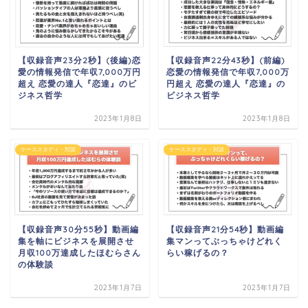
【収録音声23分2秒】(後編)恋
【収録音声22分43秒】(前編)
愛の情報発信で年収7,000万円
恋愛の情報発信で年収7,000万
超え 恋愛の達人『恋達』のビ
円超え 恋愛の達人『恋達』の
ジネス哲学
ビジネス哲学
2023年1月8日
2023年1月8日
ケーススタディ・対談
ケーススタディ・対談
【収録音声30分55秒】動画編
【収録音声21分54秒】動画編
集を軸にビジネスを展開させ
集マンってぶっちゃけどれく
月収100万達成したほむらさん
らい稼げるの？
の体験談
2023年1月7日
2023年1月7日