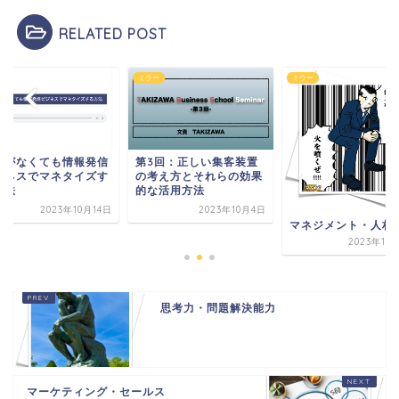
RELATED POST
ー
ミラー
ミラー
績がなくても情報発信
第3回：正しい集客装置
ジネスでマネタイズす
の考え方とそれらの効果
方法
的な活用方法
2023年10月14日
2023年10月4日
マネジメント・人材
2023年10
思考力・問題解決能力
マーケティング・セールス