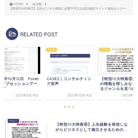
HOME
未分類
【特別10大特典⑦】自分ビジネス構築に必要不可欠な試行錯誤マインド強化セミナー
RELATED POST
類
未分類
未分類
22年10月12日 Fonet
CASE2｜コンサルティン
【特別10大特典⑤】
ループセッションアー
グ音声
の情熱を惜しみなく
イブ
るジャンルを見つけ出.
2023年3月14日
2023年10月14日
2023年3
【特別10大特典⑥】人生経験を発信しな
がらビジネスとして確立させるための...