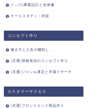
(1→10)事業設計と全体像
ケーススタディ・対談
コンセプト作り
1→10)事業設計と全体像
(1→10)事業設計と全体像
働き方と人生の棚卸し
(共通)情報発信のコンセプト作り
収録音声23分19秒】ゼロイチ
【ウェビナー90分29秒】ダイレ
(共通)ジャンル選定と市場リサーチ
ェーズから資産化フェーズへ
クトレスポンスマーケティング
パラダイムシフト①
大解剖セミナー
2023年1月17日
2022年11月17
カスタマーサクセス
(共通)フロントエンド商品作り