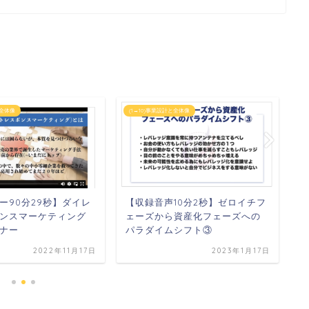
と全体像
(1→10)事業設計と全体像
(
ー90分29秒】ダイレ
【収録音声10分2秒】ゼロイチフ
【
ンスマーケティング
ェーズから資産化フェーズへの
フ
ナー
パラダイムシフト③
の
2022年11月17日
2023年1月17日