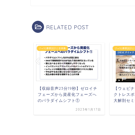
RELATED POST
(1→10)事業設計と全体像
(1→10)事業設計
秒】ゼロイチフ
【収録音声23分19秒】ゼロイチ
【ウェビナ
ェーズへの
フェーズから資産化フェーズへ
クトレスポ
のパラダイムシフト①
大解剖セミ
2023年1月17日
2023年1月17日