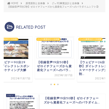
HOME
原理原則と全体像
(1→10)事業設計と全体像
【収録音声10分2秒】ゼロイチフェーズから資産化フェーズへのパラダイムシフト③
RELATED POST
→10)事業設計と全体像
(1→10)事業設計と全体像
(1→10)事業設計と全体像
ウェビナー90分29
【収録音声19分50秒】
【ウェビナー26分3
】ダイレクトレスポン
ゼロイチフェーズから資
秒】ダイレクトレス
マーケティング大解
産化フェーズへのパラ...
スマーケティング大
.
剖...
2023年1月17日
2022年11月17日
2022年11
【収録音声19分50秒】ゼロイチフェー
ズから資産化フェーズへのパラダイム...