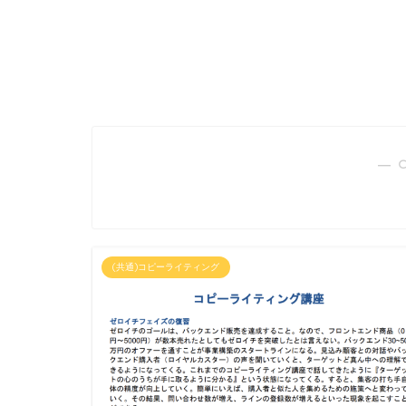
― 
(共通)コピーライティング