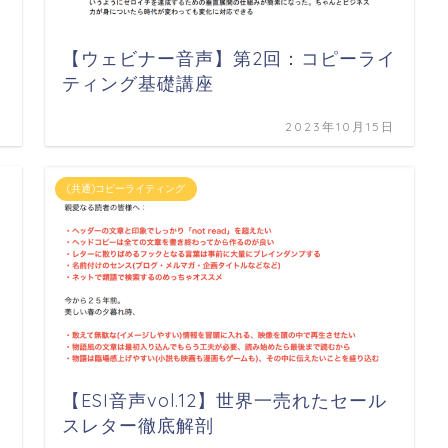
イ
【ウェビナー音声】第2回：コピーライ
ティング基礎講座
日
2023年10月15日
(共通)コピーライティング
イ
【ESI音声vol.12】世界一売れたセール
スレター徹底解剖