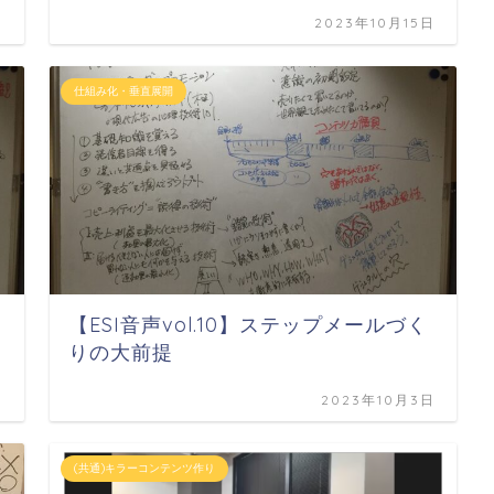
日
2023年10月15日
仕組み化・垂直展開
【ESI音声vol.10】ステップメールづく
りの大前提
日
2023年10月3日
(共通)キラーコンテンツ作り