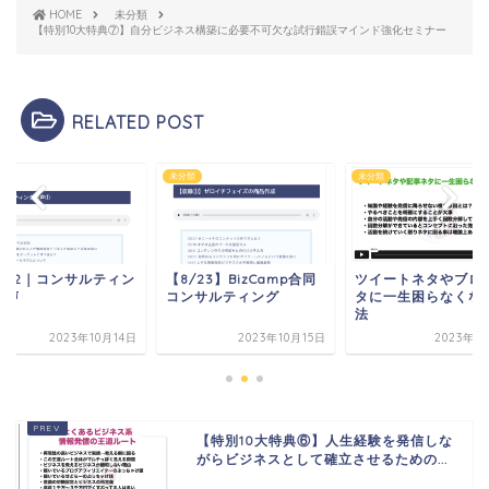
HOME
未分類
【特別10大特典⑦】自分ビジネス構築に必要不可欠な試行錯誤マインド強化セミナー
RELATED POST
類
未分類
未分類
ASE2｜コンサルティン
【8/23】BizCamp合同
ツイートネタやブロ
音声
コンサルティング
タに一生困らなくな
法
2023年10月14日
2023年10月15日
2023年1
【特別10大特典⑥】人生経験を発信しな
がらビジネスとして確立させるための...